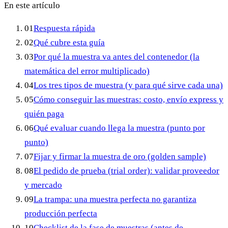
En este artículo
01
Respuesta rápida
02
Qué cubre esta guía
03
Por qué la muestra va antes del contenedor (la
matemática del error multiplicado)
04
Los tres tipos de muestra (y para qué sirve cada una)
05
Cómo conseguir las muestras: costo, envío express y
quién paga
06
Qué evaluar cuando llega la muestra (punto por
punto)
07
Fijar y firmar la muestra de oro (golden sample)
08
El pedido de prueba (trial order): validar proveedor
y mercado
09
La trampa: una muestra perfecta no garantiza
producción perfecta
10
Checklist de la fase de muestras (antes de