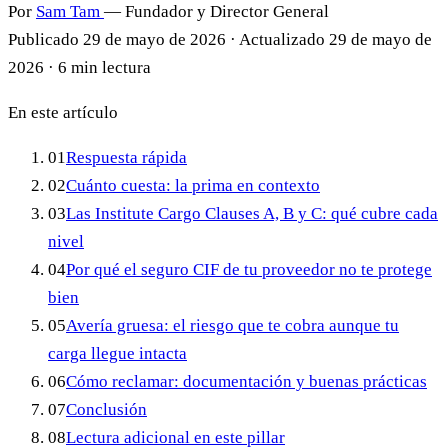
Por
Sam Tam
— Fundador y Director General
Publicado
29 de mayo de 2026
·
Actualizado
29 de mayo de
2026
·
6 min lectura
En este artículo
01
Respuesta rápida
02
Cuánto cuesta: la prima en contexto
03
Las Institute Cargo Clauses A, B y C: qué cubre cada
nivel
04
Por qué el seguro CIF de tu proveedor no te protege
bien
05
Avería gruesa: el riesgo que te cobra aunque tu
carga llegue intacta
06
Cómo reclamar: documentación y buenas prácticas
07
Conclusión
08
Lectura adicional en este pillar