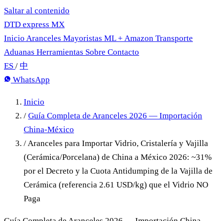
Saltar al contenido
DTD
express
MX
Inicio
Aranceles
Mayoristas
ML + Amazon
Transporte
Aduanas
Herramientas
Sobre
Contacto
ES
/
中
WhatsApp
Inicio
/
Guía Completa de Aranceles 2026 — Importación
China-México
/
Aranceles para Importar Vidrio, Cristalería y Vajilla
(Cerámica/Porcelana) de China a México 2026: ~31%
por el Decreto y la Cuota Antidumping de la Vajilla de
Cerámica (referencia 2.61 USD/kg) que el Vidrio NO
Paga
Guía Completa de Aranceles 2026 — Importación China-