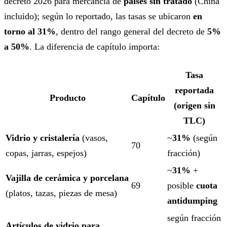
decreto 2026 para mercancía de
países sin tratado
(China
incluido); según lo reportado, las tasas se ubicaron
en
torno al 31%
, dentro del rango general del decreto de
5%
a 50%
. La diferencia de capítulo importa:
Tasa
reportada
Producto
Capítulo
(origen sin
TLC)
Vidrio y cristalería
(vasos,
~
31%
(según
70
copas, jarras, espejos)
fracción)
~
31%
+
Vajilla de cerámica y porcelana
69
posible
cuota
(platos, tazas, piezas de mesa)
antidumping
según fracción
Artículos de vidrio para