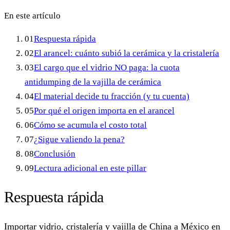
En este artículo
01
Respuesta rápida
02
El arancel: cuánto subió la cerámica y la cristalería
03
El cargo que el vidrio NO paga: la cuota
antidumping de la vajilla de cerámica
04
El material decide tu fracción (y tu cuenta)
05
Por qué el origen importa en el arancel
06
Cómo se acumula el costo total
07
¿Sigue valiendo la pena?
08
Conclusión
09
Lectura adicional en este pillar
Respuesta rápida
Importar vidrio, cristalería y vajilla de China a México en