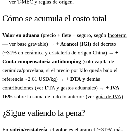
— ver
T-MEC y reglas de origen
.
Cómo se acumula el costo total
Valor en aduana
(precio + flete + seguro, según
Incoterm
— ver
base gravable
) →
+ Arancel (IGI)
del decreto
(~31% en cerámica y cristalería de origen China) →
+
Cuota compensatoria antidumping
(solo vajilla de
cerámica/porcelana, si el precio por kilo queda bajo el
referencia ~2.61 USD/kg) →
+ DTA
y demás
contribuciones (ver
DTA y gastos aduanales
) →
+ IVA
16%
sobre la suma de todo lo anterior (ver
guía de IVA
)
¿Sigue valiendo la pena?
En
vidrio/cristalería
, el golpe es el arancel (~31%) más