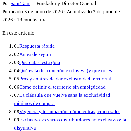
Por
Sam Tam
— Fundador y Director General
Publicado
3 de junio de 2026
·
Actualizado
3 de junio de
2026
·
18 min lectura
En este artículo
01
Respuesta rápida
02
Antes de seguir
03
Qué cubre esta guía
04
Qué es la distribución exclusiva (y qué no es)
05
Pros y contras de dar exclusividad territorial
06
Cómo definir el territorio sin ambigüedad
07
La cláusula que vuelve sana la exclusividad:
mínimos de compra
08
Vigencia y terminación: cómo entras, cómo sales
09
Exclusivo vs varios distribuidores no exclusivos: la
disyuntiva