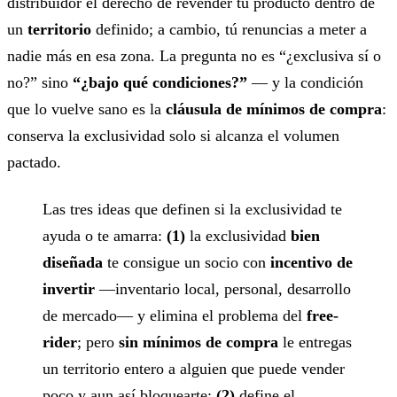
distribuidor el derecho de revender tu producto dentro de
un
territorio
definido; a cambio, tú renuncias a meter a
nadie más en esa zona. La pregunta no es “¿exclusiva sí o
no?” sino
“¿bajo qué condiciones?”
— y la condición
que lo vuelve sano es la
cláusula de mínimos de compra
:
conserva la exclusividad solo si alcanza el volumen
pactado.
Las tres ideas que definen si la exclusividad te
ayuda o te amarra:
(1)
la exclusividad
bien
diseñada
te consigue un socio con
incentivo de
invertir
—inventario local, personal, desarrollo
de mercado— y elimina el problema del
free-
rider
; pero
sin mínimos de compra
le entregas
un territorio entero a alguien que puede vender
poco y aun así bloquearte;
(2)
define el