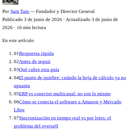
Por
Sam Tam
— Fundador y Director General
Publicado
3 de junio de 2026
·
Actualizado
3 de junio de
2026
·
16 min lectura
En este artículo
01
Respuesta rápida
02
Antes de seguir
03
Qué cubre esta guía
04
El punto de quiebre: cuándo la hoja de cálculo ya no
aguanta
05
ERP vs conector multicanal: no son lo mismo
06
Cómo se conecta el software a Amazon y Mercado
Libre
07
Sincronización en tiempo real vs por lotes: el
problema del oversell