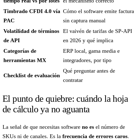
tiempo real vs por lotes
el mecanismo correcto
Timbrado CFDI 4.0 vía
Cómo el software emite factura
PAC
sin captura manual
Volatilidad de términos
El vaivén de tarifas de SP-API
de API
en 2026 y qué implica
Categorías de
ERP local, gama media e
herramientas MX
integradores, por tipo
Qué preguntar antes de
Checklist de evaluación
contratar
El punto de quiebre: cuándo la hoja
de cálculo ya no aguanta
La señal de que necesitas software
no es
el número de
SKUs ni de canales. Es la
frecuencia de errores caros
.