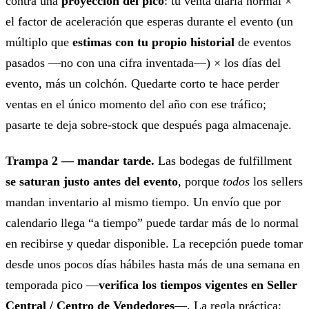
contra una
proyección del pico
: tu venta diaria normal ×
el factor de aceleración que esperas durante el evento (un
múltiplo que
estimas con tu propio historial
de eventos
pasados —no con una cifra inventada—) × los días del
evento, más un colchón. Quedarte corto te hace perder
ventas en el único momento del año con ese tráfico;
pasarte te deja sobre-stock que después paga almacenaje.
Trampa 2 — mandar tarde.
Las bodegas de fulfillment
se saturan justo antes del evento
, porque
todos
los sellers
mandan inventario al mismo tiempo. Un envío que por
calendario llega “a tiempo” puede tardar más de lo normal
en recibirse y quedar disponible. La recepción puede tomar
desde unos pocos días hábiles hasta más de una semana en
temporada pico —
verifica los tiempos vigentes en Seller
Central / Centro de Vendedores
—. La regla práctica: