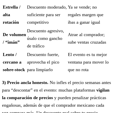
Estrella /
Descuento moderado,
Ya se vende; no
alta
suficiente para ser
regales margen que
rotación
competitivo
ibas a ganar igual
Descuento agresivo,
De volumen
Atrae al comprador;
úsalo como gancho
/ “imán”
sube ventas cruzadas
de tráfico
Lento /
Descuento fuerte,
El evento es tu mejor
cercano a
aprovecha el pico
ventana para mover lo
sobre-stock
para limpiarlo
que no rota
3) Precio ancla honesto.
No infles el precio semanas antes
para “descontar” en el evento: muchas plataformas
vigilan
la comparación de precios
y pueden penalizar prácticas
engañosas, además de que el comprador mexicano cada
vez compara más. Un descuento real sobre tu precio