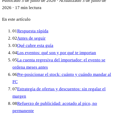
Publicado
3 de junio de 2026
·
Actualizado
3 de junio de
2026
·
17 min lectura
En este artículo
01
Respuesta rápida
02
Antes de seguir
03
Qué cubre esta guía
04
Los eventos: qué son y por qué te importan
05
La cuenta regresiva del importador: el evento se
ordena meses antes
06
Pre-posicionar el stock: cuánto y cuándo mandar al
FC
07
Estrategia de ofertas y descuentos: sin regalar el
margen
08
Refuerzo de publicidad: acotado al pico, no
permanente