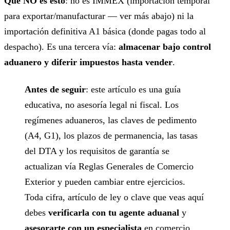
Qué NO es esto
: no es IMMEX (importación temporal
para exportar/manufacturar — ver más abajo) ni la
importación definitiva A1 básica (donde pagas todo al
despacho). Es una tercera vía:
almacenar bajo control
aduanero y diferir impuestos hasta vender
.
Antes de seguir
: este artículo es una guía
educativa, no asesoría legal ni fiscal. Los
regímenes aduaneros, las claves de pedimento
(A4, G1), los plazos de permanencia, las tasas
del DTA y los requisitos de garantía se
actualizan vía Reglas Generales de Comercio
Exterior y pueden cambiar entre ejercicios.
Toda cifra, artículo de ley o clave que veas aquí
debes
verificarla con tu agente aduanal
y
asesorarte con un especialista
en comercio