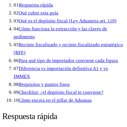
01
Respuesta rápida
02
Qué cubre esta guía
03
Qué es el depósito fiscal (Ley Aduanera art. 119)
04
Cómo funciona la extracción y las claves de
pedimento
05
Recinto fiscalizado y recinto fiscalizado estratégico
(RFE)
06
Para qué tipo de importador conviene cada figura
07
Diferencia vs importación definitiva A1 y vs
IMMEX
08
Requisitos y puntos finos
09
Checklist: ¿el depósito fiscal te conviene?
10
Cómo encaja en el pillar de Aduanas
Respuesta rápida