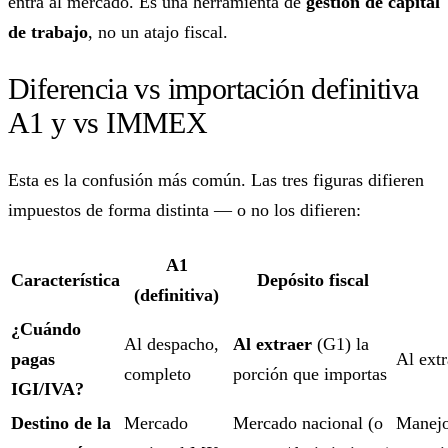
entra al mercado. Es una herramienta de
gestión de capital
de trabajo
, no un atajo fiscal.
Diferencia vs importación definitiva
A1 y vs IMMEX
Esta es la confusión más común. Las tres figuras difieren
impuestos de forma distinta — o no los difieren:
A1
Característica
Depósito fiscal
(definitiva)
¿Cuándo
Al despacho,
Al extraer
(G1) la
pagas
Al extr
completo
porción que importas
IGI/IVA?
Destino de la
Mercado
Mercado nacional (o
Manejo