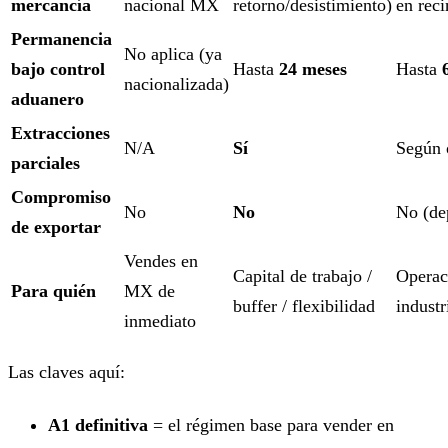
mercancía
nacional MX
retorno/desistimiento)
en reci
Permanencia
No aplica (ya
bajo control
Hasta
24 meses
Hasta
nacionalizada)
aduanero
Extracciones
N/A
Sí
Según 
parciales
Compromiso
No
No
No (de
de exportar
Vendes en
Capital de trabajo /
Operaci
Para quién
MX de
buffer / flexibilidad
industr
inmediato
Las claves aquí:
A1 definitiva
= el régimen base para vender en