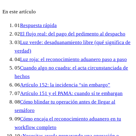
En este artículo
01
Respuesta rápida
02
El flujo real: del pago del pedimento al despacho
03
Luz verde: desaduanamiento libre (qué significa de
verdad)
04
Luz roja: el reconocimiento aduanero paso a paso
05
Cuando algo no cuadra: el acta circunstanciada de
hechos
06
Artículo 152: la incidencia “sin embargo”
07
Artículo 151 y el PAMA: cuando sí te embargan
08
Cómo blindar tu operación antes de llegar al
semáforo
09
Cómo encaja el reconocimiento aduanero en tu
workflow completo
10
¿Necesitas ayuda preparando una operación o