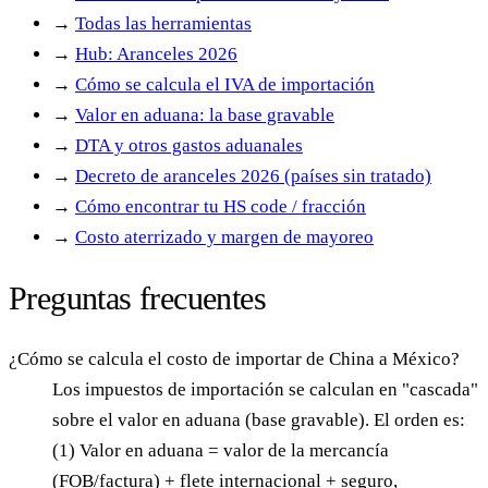
→
Todas las herramientas
→
Hub: Aranceles 2026
→
Cómo se calcula el IVA de importación
→
Valor en aduana: la base gravable
→
DTA y otros gastos aduanales
→
Decreto de aranceles 2026 (países sin tratado)
→
Cómo encontrar tu HS code / fracción
→
Costo aterrizado y margen de mayoreo
Preguntas frecuentes
¿Cómo se calcula el costo de importar de China a México?
Los impuestos de importación se calculan en "cascada"
sobre el valor en aduana (base gravable). El orden es:
(1) Valor en aduana = valor de la mercancía
(FOB/factura) + flete internacional + seguro,