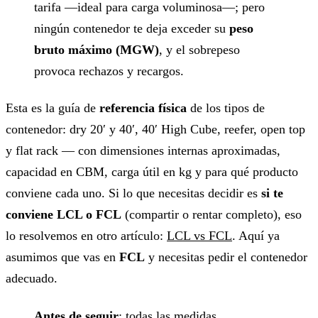
tarifa —ideal para carga voluminosa—; pero
ningún contenedor te deja exceder su
peso
bruto máximo (MGW)
, y el sobrepeso
provoca rechazos y recargos.
Esta es la guía de
referencia física
de los tipos de
contenedor: dry 20′ y 40′, 40′ High Cube, reefer, open top
y flat rack — con dimensiones internas aproximadas,
capacidad en CBM, carga útil en kg y para qué producto
conviene cada uno. Si lo que necesitas decidir es
si te
conviene LCL o FCL
(compartir o rentar completo), eso
lo resolvemos en otro artículo:
LCL vs FCL
. Aquí ya
asumimos que vas en
FCL
y necesitas pedir el contenedor
adecuado.
Antes de seguir
: todas las medidas,