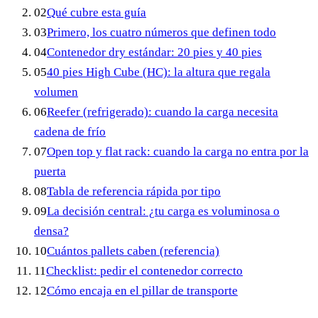
02
Qué cubre esta guía
03
Primero, los cuatro números que definen todo
04
Contenedor dry estándar: 20 pies y 40 pies
05
40 pies High Cube (HC): la altura que regala
volumen
06
Reefer (refrigerado): cuando la carga necesita
cadena de frío
07
Open top y flat rack: cuando la carga no entra por la
puerta
08
Tabla de referencia rápida por tipo
09
La decisión central: ¿tu carga es voluminosa o
densa?
10
Cuántos pallets caben (referencia)
11
Checklist: pedir el contenedor correcto
12
Cómo encaja en el pillar de transporte