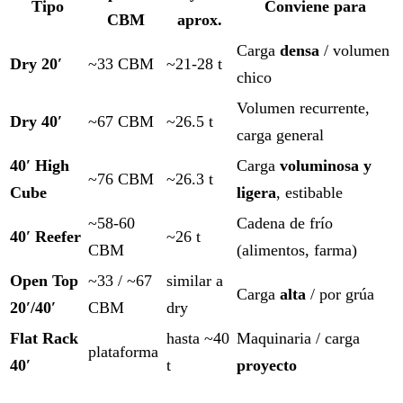
Tipo
Conviene para
CBM
aprox.
Carga
densa
/ volumen
Dry 20′
~33 CBM
~21-28 t
chico
Volumen recurrente,
Dry 40′
~67 CBM
~26.5 t
carga general
40′ High
Carga
voluminosa y
~76 CBM
~26.3 t
Cube
ligera
, estibable
~58-60
Cadena de frío
40′ Reefer
~26 t
CBM
(alimentos, farma)
Open Top
~33 / ~67
similar a
Carga
alta
/ por grúa
20′/40′
CBM
dry
Flat Rack
hasta ~40
Maquinaria / carga
plataforma
40′
t
proyecto