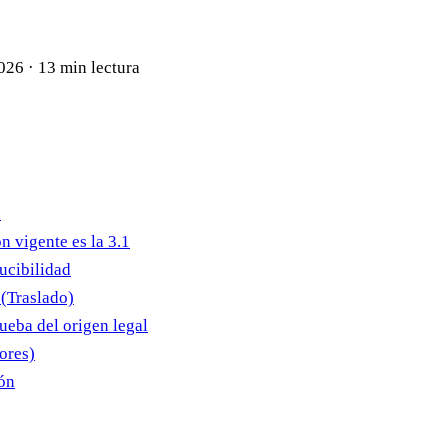
2026
·
13 min lectura
o
n vigente es la 3.1
ducibilidad
 (Traslado)
eba del origen legal
ores)
ión