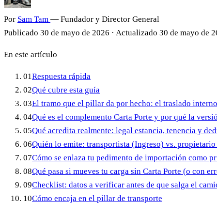
Por
Sam Tam
— Fundador y Director General
Publicado
30 de mayo de 2026
·
Actualizado
30 de mayo de 
En este artículo
01
Respuesta rápida
02
Qué cubre esta guía
03
El tramo que el pillar da por hecho: el traslado intern
04
Qué es el complemento Carta Porte y por qué la versió
05
Qué acredita realmente: legal estancia, tenencia y de
06
Quién lo emite: transportista (Ingreso) vs. propietario
07
Cómo se enlaza tu pedimento de importación como pru
08
Qué pasa si mueves tu carga sin Carta Porte (o con err
09
Checklist: datos a verificar antes de que salga el cam
10
Cómo encaja en el pillar de transporte