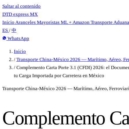
Saltar al contenido
DTD
express
MX
Inicio
Aranceles
Mayoristas
ML + Amazon
Transporte
Aduan
ES
/
中
WhatsApp
Inicio
/
Transporte China-México 2026 — Marítimo, Aéreo, Fer
/
Complemento Carta Porte 3.1 (CFDI) 2026: el Documen
tu Carga Importada por Carretera en México
Transporte China-México 2026 — Marítimo, Aéreo, Ferroviari
Complemento Ca