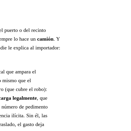
l puerto o del recinto
siempre lo hace un
camión
. Y
die le explica al importador:
cal que ampara el
lo mismo que el
ro (que cubre el robo):
carga legalmente
, que
u número de pedimento
cia ilícita. Sin él, las
raslado, el gasto deja