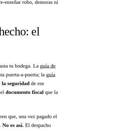
 re-enseñar robo, demoras ni
 hecho: el
 hasta tu bodega. La
guía de
ta puerta-a-puerta; la
guía
y la seguridad
de ese
 el
documento fiscal
que la
een que, una vez pagado el
ó.
No es así.
El despacho