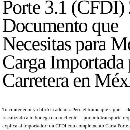
Porte 3.1 (CFDI) 
Documento que
Necesitas para M
Carga Importada 
Carretera en Méx
Tu contenedor ya libró la aduana. Pero el tramo que sigue —de
fiscalizado a tu bodega o a tu cliente— por autotransporte req
explica al importador: un CFDI con complemento Carta Porte d