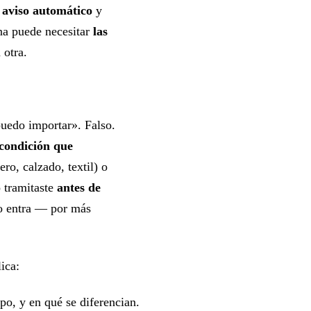
l
aviso automático
y
a puede necesitar
las
 otra.
uedo importar». Falso.
condición que
ero, calzado, textil) o
o tramitaste
antes de
o entra — por más
ica:
po, y en qué se diferencian.