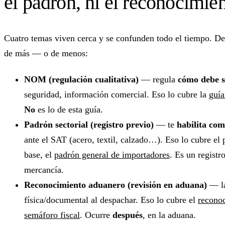
el padrón, ni el reconocimie
Cuatro temas viven cerca y se confunden todo el tiempo. Des
de más — o de menos:
NOM (regulación cualitativa)
— regula
cómo debe s
seguridad, información comercial. Eso lo cubre la
guí
No
es lo de esta guía.
Padrón sectorial (registro previo)
— te
habilita co
ante el SAT (acero, textil, calzado…). Eso lo cubre el
base, el
padrón general de importadores
. Es un registr
mercancía.
Reconocimiento aduanero (revisión en aduana)
— l
física/documental al despachar. Eso lo cubre el
recono
semáforo fiscal
. Ocurre
después
, en la aduana.