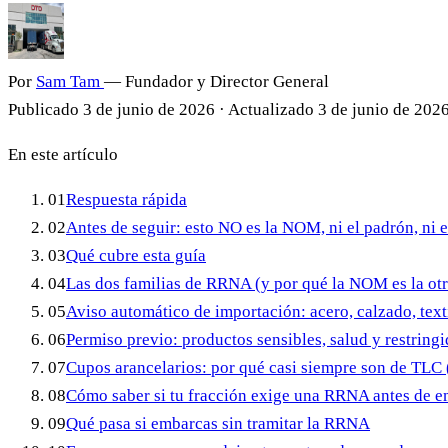
Por
Sam Tam
— Fundador y Director General
Publicado
3 de junio de 2026
·
Actualizado
3 de junio de 202
En este artículo
01
Respuesta rápida
02
Antes de seguir: esto NO es la NOM, ni el padrón, ni
03
Qué cubre esta guía
04
Las dos familias de RRNA (y por qué la NOM es la otr
05
Aviso automático de importación: acero, calzado, text
06
Permiso previo: productos sensibles, salud y restring
07
Cupos arancelarios: por qué casi siempre son de TLC 
08
Cómo saber si tu fracción exige una RRNA antes de 
09
Qué pasa si embarcas sin tramitar la RRNA