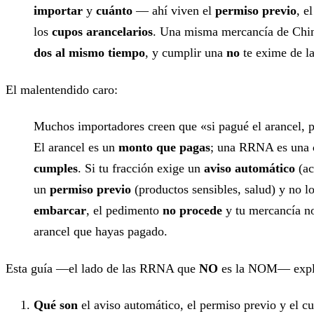
importar
y
cuánto
— ahí viven el
permiso previo
, e
los
cupos arancelarios
. Una misma mercancía de Chin
dos al mismo tiempo
, y cumplir una
no
te exime de la
El malentendido caro:
Muchos importadores creen que «si pagué el arancel, p
El arancel es un
monto que pagas
; una RRNA es una
cumples
. Si tu fracción exige un
aviso automático
(ac
un
permiso previo
(productos sensibles, salud) y no l
embarcar
, el pedimento
no procede
y tu mercancía n
arancel que hayas pagado.
Esta guía —el lado de las RRNA que
NO
es la NOM— expl
Qué son
el aviso automático, el permiso previo y el cu