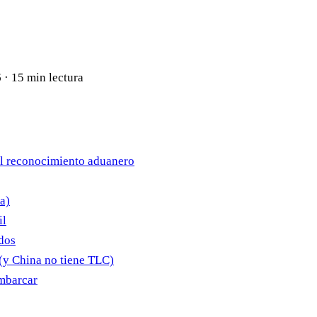
6
·
15 min lectura
 el reconocimiento aduanero
a)
il
idos
(y China no tiene TLC)
embarcar