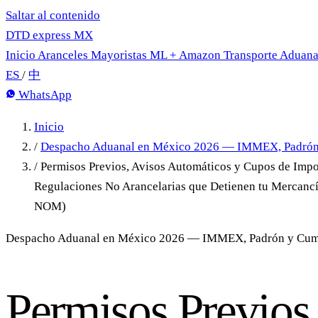
Saltar al contenido
DTD
express
MX
Inicio
Aranceles
Mayoristas
ML + Amazon
Transporte
Aduan
ES
/
中
WhatsApp
Inicio
/
Despacho Aduanal en México 2026 — IMMEX, Padrón
/
Permisos Previos, Avisos Automáticos y Cupos de Impo
Regulaciones No Arancelarias que Detienen tu Mercancí
NOM)
Despacho Aduanal en México 2026 — IMMEX, Padrón y Cum
Permisos Previos,