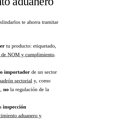
nto aduanero
lindarlos te ahorra tramitar
er
tu producto: etiquetado,
a de NOM y cumplimiento
.
mo importador
de un sector
padrón sectorial
y, como
o,
no
la regulación de la
a
inspección
cimiento aduanero y