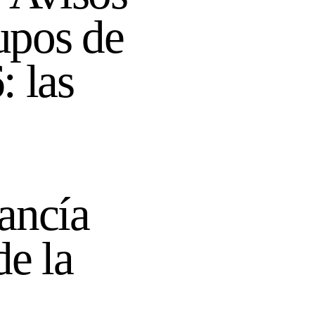
upos de
: las
ancía
de la