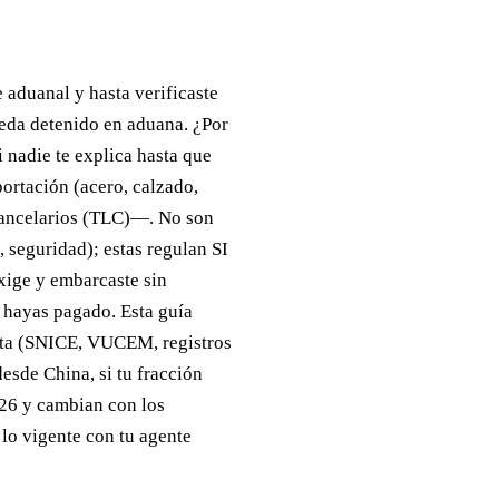
e aduanal y hasta verificaste
eda detenido en aduana. ¿Por
 nadie te explica hasta que
ortación (acero, calzado,
arancelarios (TLC)—. No son
seguridad); estas regulan SI
xige y embarcaste sin
l hayas pagado. Esta guía
mita (SNICE, VUCEM, registros
sde China, si tu fracción
026 y cambian con los
lo vigente con tu agente