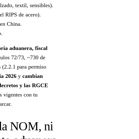
ado, textil, sensibles).
l RIPS de acero).
en China.
o.
ría aduanera, fiscal
tulos 72/73, ~730 de
s (2.2.1 para permiso
ia 2026
y
cambian
 decretos y las RGCE
s vigentes con tu
rcar.
 la NOM, ni